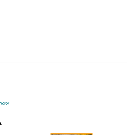
íctor
).