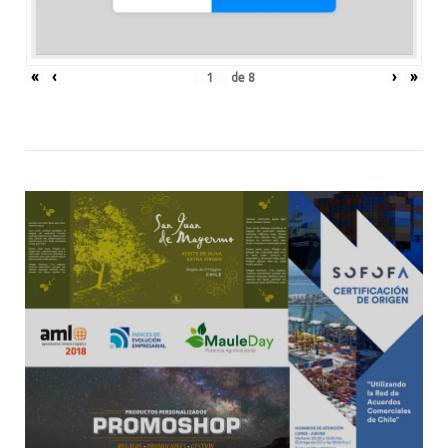
«
‹
›
»
de
8