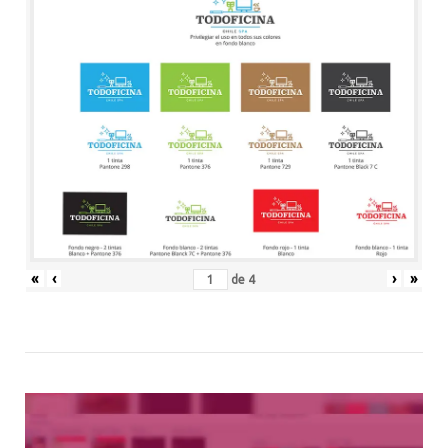
«
‹
›
»
de
4