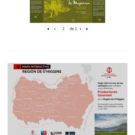
«
‹
de
2
›
»