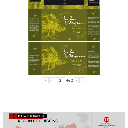
«
‹
de
2
›
»