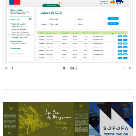
«
‹
›
»
de
8