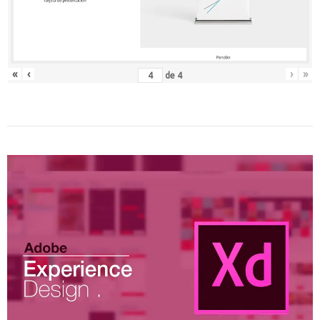
«
‹
›
»
de
4