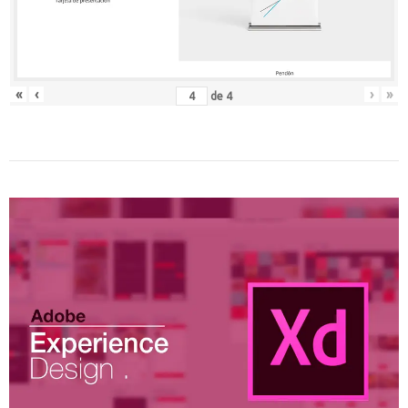
«
‹
›
»
de
4