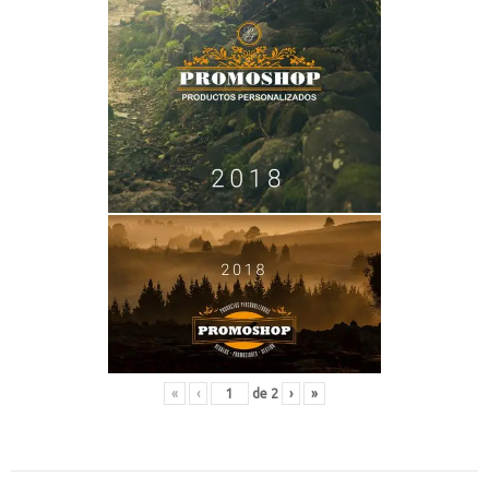
«
‹
de
2
›
»