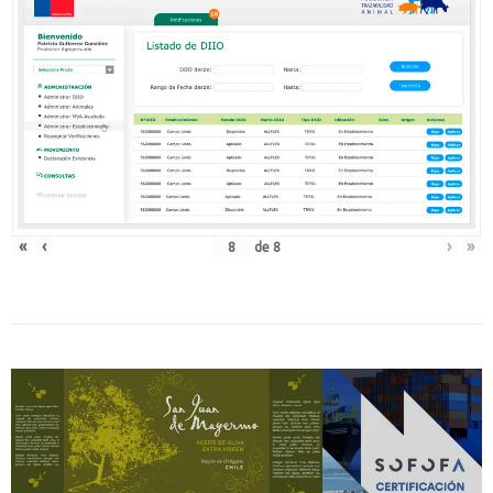
«
‹
›
»
de
8