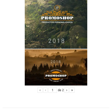
«
‹
de
2
›
»