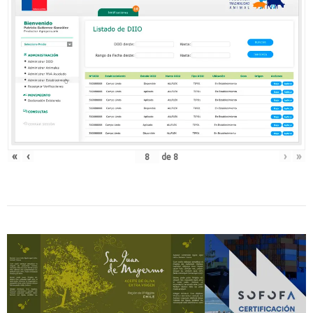
«
‹
›
»
de
8