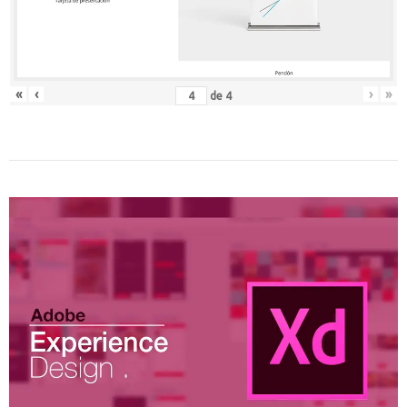
«
‹
›
»
de
4