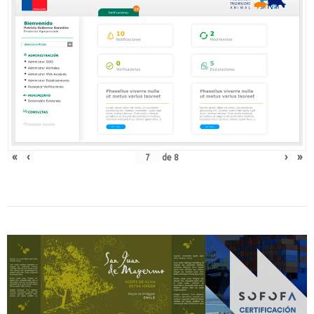
«
‹
›
»
de
8