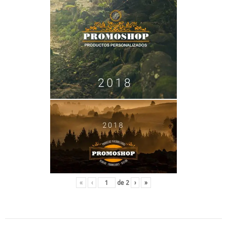
«
‹
de
2
›
»