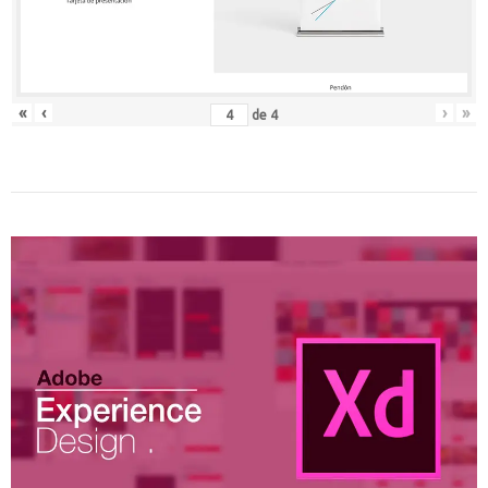
«
‹
›
»
de
4