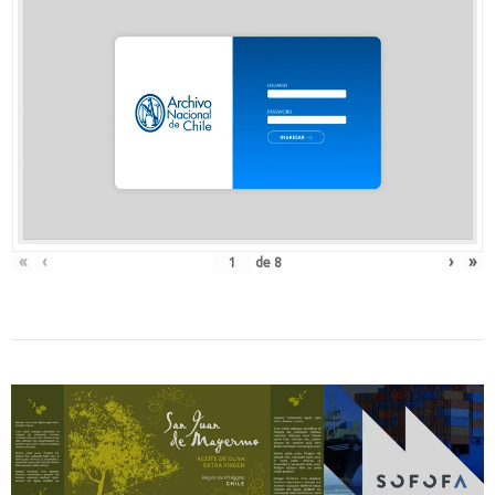
«
‹
›
»
de
8