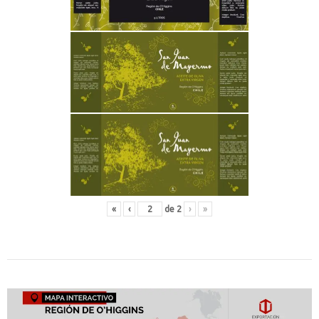
«
‹
de
2
›
»