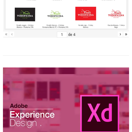
«
‹
›
»
de
4