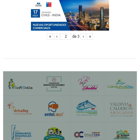
«
‹
de
3
›
»